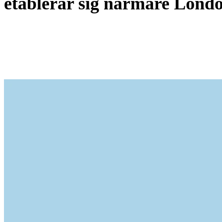
etablerar sig närmare Lond