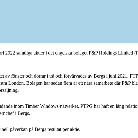
i 2022 samtliga aktier i det engelska bolaget P&P Holdings Limited
 av fönster och dörrar i trä och förvärvades av Bergs i juni 2021. PT
ydvästra London. Bolagen har sedan flera år ett nära samarbete där P&P b
rsäljning.
rbjudande inom Timber Windows-nätverket. PTPG har haft en lång relation 
rnchef i Bergs.
ell påverkan på Bergs resultat per aktie.