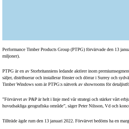
Performance Timber Products Group (PTPG) förvärvade den 13 januar
miljoner).
PTPG är en av Storbritanniens ledande aktörer inom premiumsegmentet
säljer, distribuerar och installerar fönster och dörrar i Surrey och s
Timber Windows som är PTPG:s nätverk av showrooms för detaljistfö
”Förvärvet av P&P är helt i linje med vår strategi och stärker vårt e
huvudsakliga geografiska område”, säger Peter Nilsson, Vd och konce
Tillträde ägde rum den 13 januari 2022. Förvärvet bedöms ha en margin