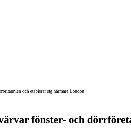
orbritannien och etablerar sig närmare London
ärvar fönster- och dörrföreta