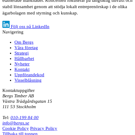
etablerade marknader. Koncernen fokuserar på långsiktig tillväxt och
stabil lönsamhet genom att stödja lokalt entreprenörskap i de olika
ägarbolagen med styrning och kunskap.
Följ oss på LinkedIn
Navigering
Om Bergs
Våra företag
Strategi
Hållbarhet
Nyheter
Kontakt
Uppförandekod
Visselblåsning
Kontaktuppgifter
Bergs Timber AB
Västra Trädgårdsgatan 15
111 53 Stockholm
Tel:
010-199 84 00
info@bergs.se
Cookie Policy
Privacy Policy
Tillbaka till toppen