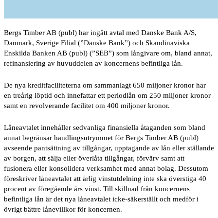
Bergs Timber AB (publ) har ingått avtal med Danske Bank A/S,
Danmark, Sverige Filial (”Danske Bank”) och Skandinaviska
Enskilda Banken AB (publ) (”SEB”) som långivare om, bland annat,
refinansiering av huvuddelen av koncernens befintliga lån.
De nya kreditfaciliteterna om sammanlagt 650 miljoner kronor har
en treårig löptid och innefattar ett periodlån om 250 miljoner kronor
samt en revolverande facilitet om 400 miljoner kronor.
Låneavtalet innehåller sedvanliga finansiella åtaganden som bland
annat begränsar handlingsutrymmet för Bergs Timber AB (publ)
avseende pantsättning av tillgångar, upptagande av lån eller ställande
av borgen, att sälja eller överlåta tillgångar, förvärv samt att
fusionera eller konsolidera verksamhet med annat bolag. Dessutom
föreskriver låneavtalet att årlig vinstutdelning inte ska överstiga 40
procent av föregående års vinst. Till skillnad från koncernens
befintliga lån är det nya låneavtalet icke-säkerställt och medför i
övrigt bättre lånevillkor för koncernen.